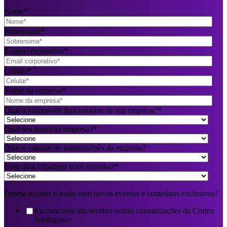
Nome
*
Sobrenome
*
E-mail corporativo
*
Celular
*
Nome da empresa
*
Qual o número de funcionários da sua empresa?
*
Qual seu papel na empresa?
*
Qual o volume de matérias/mês da empresa?
Com qual clipadora você trabalha?
*
Deseja receber e-mails com novos eventos e conteúdos exclusivos?
Eu concordo em receber outras comunicações da Cortex
Intelligence.