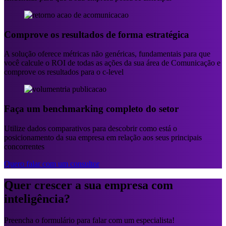
Comprove os resultados de forma estratégica
A solução oferece métricas não genéricas, fundamentais para que
você calcule o ROI de todas as ações da sua área de Comunicação e
comprove os resultados para o c-level
Faça um benchmarking completo do setor
Utilize dados comparativos para descobrir como está o
posicionamento da sua empresa em relação aos seus principais
concorrentes
Quero falar com um consultor
Quer crescer a sua empresa com
inteligência?
Preencha o formulário para falar com um especialista!