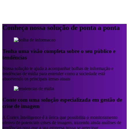
Conheça nossa solução de ponta a ponta
Tenha uma visão completa sobre o seu público e
tendências
Nossa solução te ajuda a acompanhar bolhas de informação e
tendências de mídia para entender como a sociedade está
absorvendo os principais temas atuais
Conte com uma solução especializada em gestão de
crise de imagem
A Cortex Intelligence é a única que possibilita o monitoramento
efetivo de potenciais crises de imagem, trazendo ainda análises de
tendências para que a sua empresa possa se antecipar