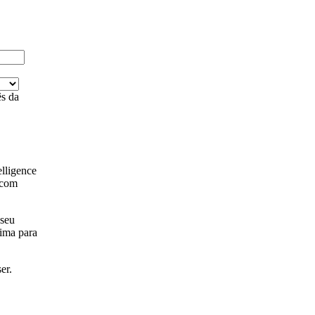
s da
lligence
 com
 seu
ima para
ser.